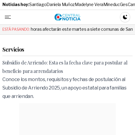
Noticias hoy:
Santiago
Daniela Muñoz
Madelyne Vera
Mineduc
Ges
Cam
Central No
CAMBI
8 horas afectarán este martes a siete comunas de Santiago: revisa si la 
ESTÁ PASANDO:
Servicios
Subsidio de Arriendo: Esta es la fecha clave para postular al
beneficio para arrendatarios
Conoce los montos, requisitos y fechas de postulación al
Subsidio de Arriendo 2025, un apoyo estatal para familias
que arriendan.