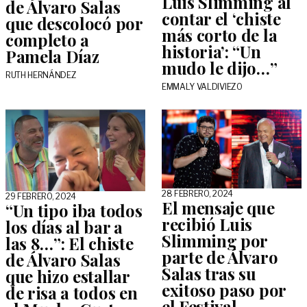
Luis Slimming al
de Álvaro Salas
contar el ‘chiste
que descolocó por
más corto de la
completo a
historia’: “Un
Pamela Díaz
mudo le dijo…”
RUTH HERNÁNDEZ
EMMALY VALDIVIEZO
28 FEBRERO, 2024
29 FEBRERO, 2024
El mensaje que
“Un tipo iba todos
recibió Luis
los días al bar a
Slimming por
las 8…”: El chiste
parte de Álvaro
de Álvaro Salas
Salas tras su
que hizo estallar
exitoso paso por
de risa a todos en
el Festival