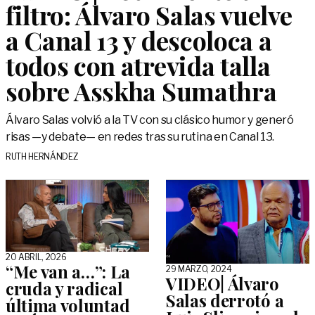
filtro: Álvaro Salas vuelve
a Canal 13 y descoloca a
todos con atrevida talla
sobre Asskha Sumathra
Álvaro Salas volvió a la TV con su clásico humor y generó
risas —y debate— en redes tras su rutina en Canal 13.
RUTH HERNÁNDEZ
20 ABRIL, 2026
“Me van a…”: La
29 MARZO, 2024
VIDEO| Álvaro
cruda y radical
Salas derrotó a
última voluntad