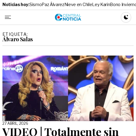
Noticias hoy:
Sismo
Paz Álvarez
Nieve en Chile
Ley Karin
Bono Inviern
Central No
CAMBI
ETIQUETA:
Álvaro Salas
27 ABRIL, 2026
VIDEO | Totalmente sin