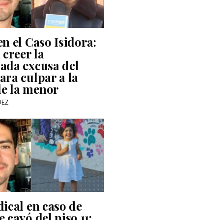
en el Caso Isidora:
 creer la
ada excusa del
ara culpar a la
e la menor
DEZ
dical en caso de
 cayó del piso 11: