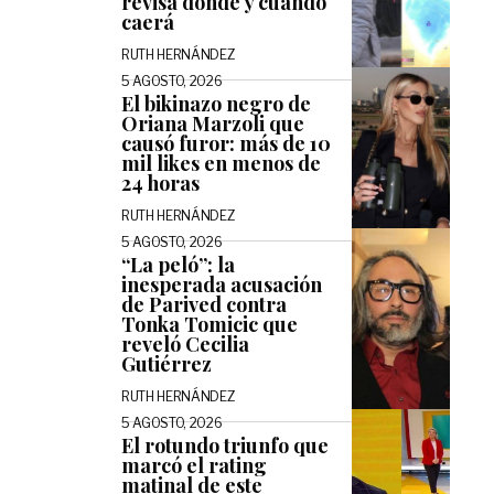
revisa dónde y cuándo
caerá
RUTH HERNÁNDEZ
5 AGOSTO, 2026
El bikinazo negro de
Oriana Marzoli que
causó furor: más de 10
mil likes en menos de
24 horas
RUTH HERNÁNDEZ
5 AGOSTO, 2026
“La peló”: la
inesperada acusación
de Parived contra
Tonka Tomicic que
reveló Cecilia
Gutiérrez
RUTH HERNÁNDEZ
5 AGOSTO, 2026
El rotundo triunfo que
marcó el rating
matinal de este