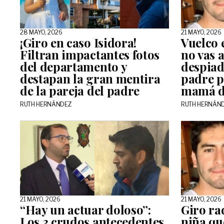
28 MAYO, 2026
21 MAYO, 2026
¡Giro en caso Isidora!
Vuelco 
Filtran impactantes fotos
no vas a
del departamento y
despiad
destapan la gran mentira
padre p
de la pareja del padre
mamá d
RUTH HERNÁNDEZ
RUTH HERNÁN
21 MAYO, 2026
21 MAYO, 2026
“Hay un actuar doloso”:
Giro ra
Los 3 crudos antecedentes
niña que