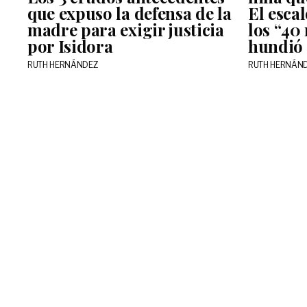
que expuso la defensa de la
El escal
madre para exigir justicia
los “40
por Isidora
hundió 
RUTH HERNÁNDEZ
RUTH HERNÁN