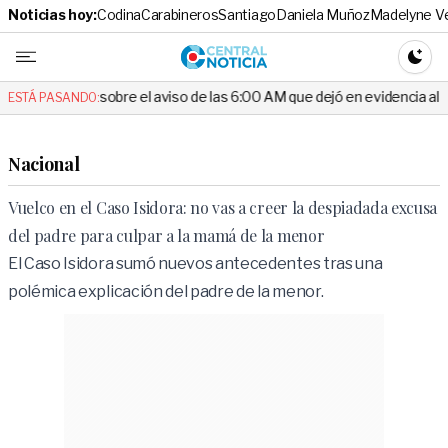
Noticias hoy:
Codina
Carabineros
Santiago
Daniela Muñoz
Madelyne V
Central No
CAMBI
bre el aviso de las 6:00 AM que dejó en evidencia al Delegado
E
ESTÁ PASANDO:
Nacional
Vuelco en el Caso Isidora: no vas a creer la despiadada excusa
del padre para culpar a la mamá de la menor
El Caso Isidora sumó nuevos antecedentes tras una
polémica explicación del padre de la menor.