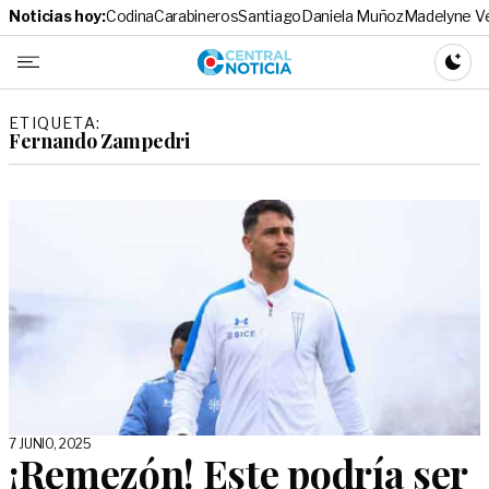
Noticias hoy:
Codina
Carabineros
Santiago
Daniela Muñoz
Madelyne V
Central No
CAMBI
ETIQUETA:
Fernando Zampedri
7 JUNIO, 2025
¡Remezón! Este podría ser