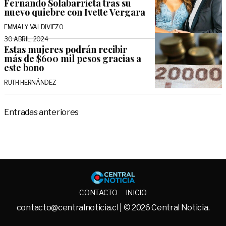
Fernando Solabarrieta tras su
nuevo quiebre con Ivette Vergara
EMMALY VALDIVIEZO
30 ABRIL, 2024
Estas mujeres podrán recibir
más de $600 mil pesos gracias a
este bono
RUTH HERNÁNDEZ
Navegación
Entradas anteriores
de
entradas
Central No
CONTACTO
INICIO
contacto@centralnoticia.cl
| © 2026 Central Noticia.