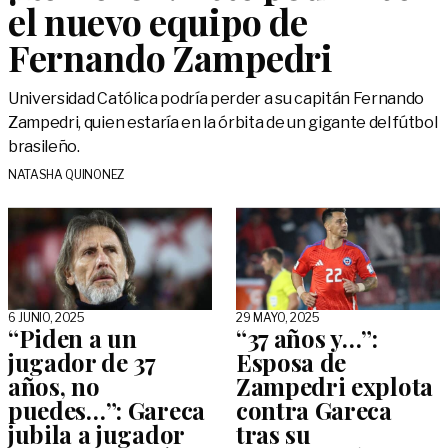
el nuevo equipo de
Fernando Zampedri
Universidad Católica podría perder a su capitán Fernando
Zampedri, quien estaría en la órbita de un gigante del fútbol
brasileño.
NATASHA QUINONEZ
6 JUNIO, 2025
29 MAYO, 2025
“Piden a un
“37 años y…”:
jugador de 37
Esposa de
años, no
Zampedri explota
puedes…”: Gareca
contra Gareca
jubila a jugador
tras su