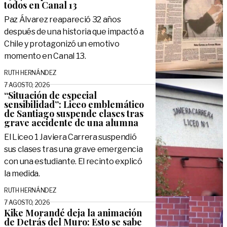
todos en Canal 13
Paz Álvarez reapareció 32 años
después de una historia que impactó a
Chile y protagonizó un emotivo
momento en Canal 13.
RUTH HERNÁNDEZ
7 AGOSTO, 2026
“Situación de especial
sensibilidad”: Liceo emblemático
de Santiago suspende clases tras
grave accidente de una alumna
El Liceo 1 Javiera Carrera suspendió
sus clases tras una grave emergencia
con una estudiante. El recinto explicó
la medida.
RUTH HERNÁNDEZ
7 AGOSTO, 2026
Kike Morandé deja la animación
de Detrás del Muro: Esto se sabe