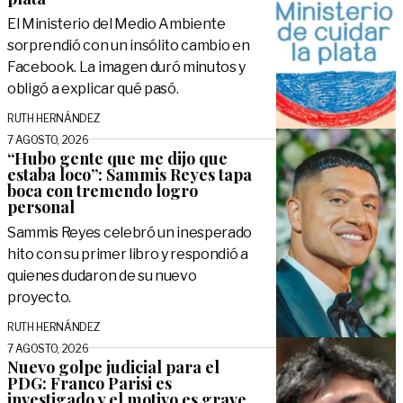
El Ministerio del Medio Ambiente
sorprendió con un insólito cambio en
Facebook. La imagen duró minutos y
obligó a explicar qué pasó.
RUTH HERNÁNDEZ
7 AGOSTO, 2026
“Hubo gente que me dijo que
estaba loco”: Sammis Reyes tapa
boca con tremendo logro
personal
Sammis Reyes celebró un inesperado
hito con su primer libro y respondió a
quienes dudaron de su nuevo
proyecto.
RUTH HERNÁNDEZ
7 AGOSTO, 2026
Nuevo golpe judicial para el
PDG: Franco Parisi es
investigado y el motivo es grave