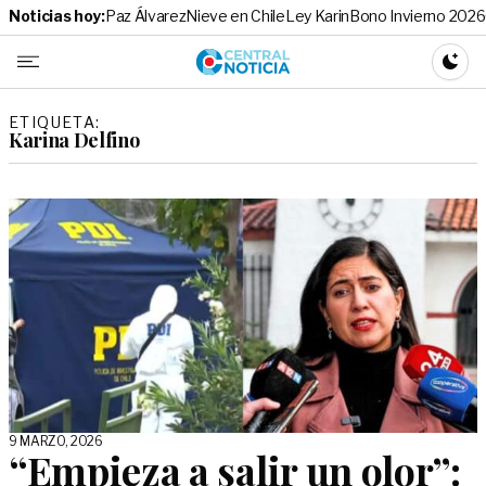
Noticias hoy:
Paz Álvarez
Nieve en Chile
Ley Karin
Bono Invierno 2026
Central No
CAMBI
ETIQUETA:
Karina Delfino
9 MARZO, 2026
“Empieza a salir un olor”: