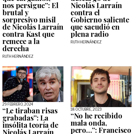
nos persigue”: El
Nicolás Larraín
brutal y
contra el
sorpresivo misil
Gobierno saliente
de Nicolás Larraín
que sacudió en
contra Kast que
plena radio
remece a la
RUTH HERNÁNDEZ
derecha
RUTH HERNÁNDEZ
29 FEBRERO, 2024
“Le tiraban risas
18 OCTUBRE, 2023
“No he recibido
grabadas”: La
mala onda,
insólita teoría de
pero…”: Francisco
Nicolás Larraín