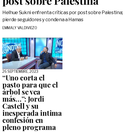
post sobre Palestina
Helhue Sukni enfrenta críticas por post sobre Palestina;
pierde seguidores y condena a Hamas
EMMALY VALDIVIEZO
26 SEPTIEMBRE, 2023
“Uno corta el
pasto para que el
árbol se vea
más…”: Jordi
Castell y su
inesperada intima
confesión en
pleno programa