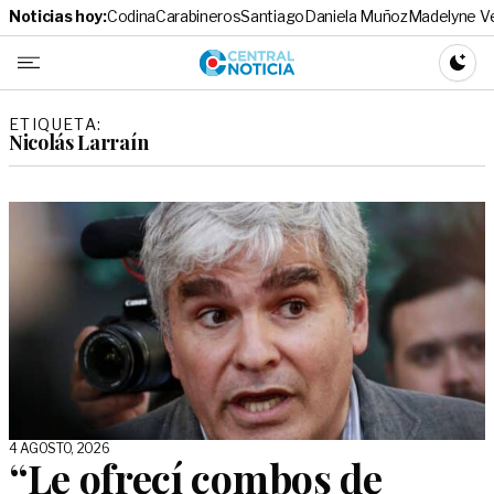
Noticias hoy:
Codina
Carabineros
Santiago
Daniela Muñoz
Madelyne V
Central No
CAMBI
ETIQUETA:
Nicolás Larraín
4 AGOSTO, 2026
“Le ofrecí combos de