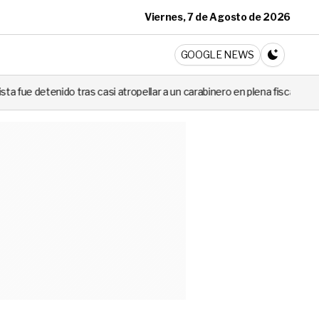
Viernes, 7 de Agosto de 2026
ticia
GOOGLE NEWS
CAMBIA A 
ras casi atropellar a un carabinero en plena fiscalización
Cortes d