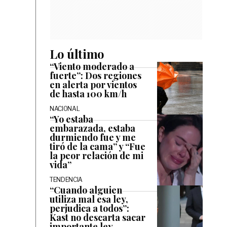
Lo último
“Viento moderado a
fuerte”: Dos regiones
en alerta por vientos
de hasta 100 km/h
NACIONAL
“Yo estaba
embarazada, estaba
durmiendo fue y me
tiró de la cama” y “Fue
la peor relación de mi
vida”
TENDENCIA
“Cuando alguien
utiliza mal esa ley,
perjudica a todos”:
Kast no descarta sacar
importante ley