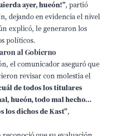
quierda ayer, hueón!”
, partió
n, dejando en evidencia el nivel
ún explicó, le generaron los
s políticos.
taron al Gobierno
ón, el comunicador aseguró que
icieron revisar con molestia el
uál de todos los titulares
mal, hueón, todo mal hecho…
s los dichos de Kast”
,
ín reconoció que su evaluación