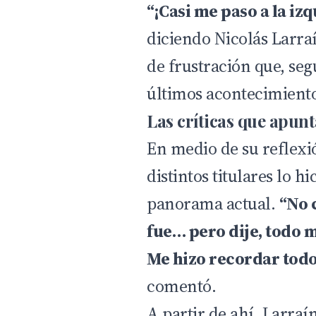
“¡Casi me paso a la iz
diciendo Nicolás Larraí
de frustración que, seg
últimos acontecimiento
Las críticas que apun
En medio de su reflexi
distintos titulares lo h
panorama actual.
“No c
fue… pero dije, todo 
Me hizo recordar todo
comentó.
A partir de ahí, Larra