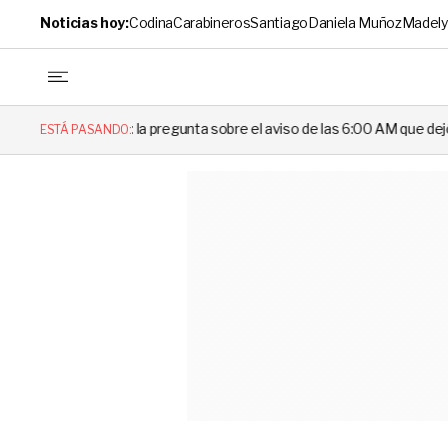
Noticias hoy:
Codina
Carabineros
Santiago
Daniela Muñoz
Madely
gó: la pregunta sobre el aviso de las 6:00 AM que dejó en evidencia al
ESTÁ PASANDO: