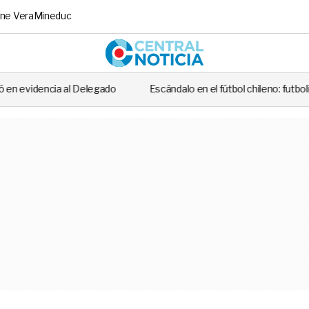
ne Vera
Mineduc
Central No
 Delegado
Escándalo en el fútbol chileno: futbolista fue detenido t