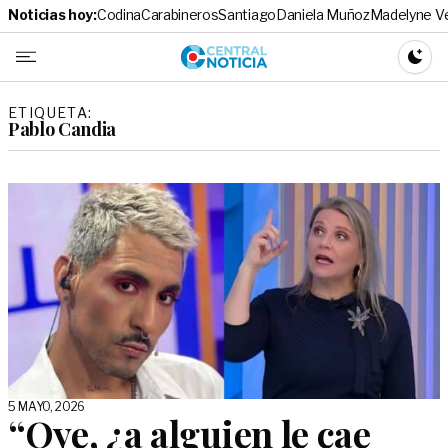
Noticias hoy:
Codina
Carabineros
Santiago
Daniela Muñoz
Madelyne V
Central No
CAMBI
ETIQUETA:
Pablo Candia
5 MAYO, 2026
“Oye, ¿a alguien le cae