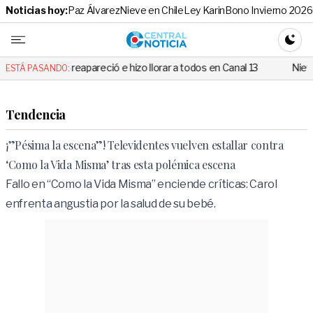
Noticias hoy:
Paz Álvarez
Nieve en Chile
Ley Karin
Bono Invierno 2026
Central No
CAMBI
eapareció e hizo llorar a todos en Canal 13
Nieve llegará a varias
ESTÁ PASANDO:
Tendencia
¡”Pésima la escena”! Televidentes vuelven estallar contra
‘Como la Vida Misma’ tras esta polémica escena
Fallo en “Como la Vida Misma” enciende críticas: Carol
enfrenta angustia por la salud de su bebé.