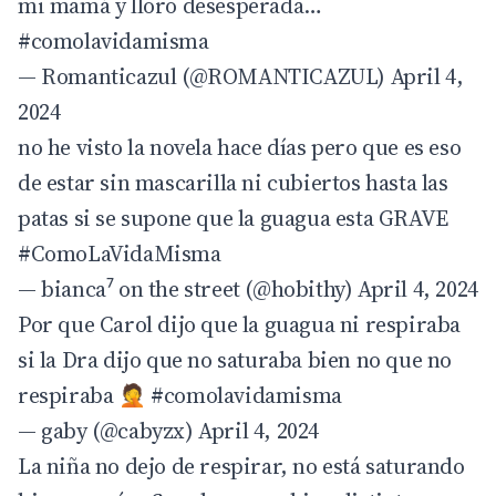
mi mamá y lloro desesperada…
#comolavidamisma
— Romanticazul (@ROMANTICAZUL)
April 4,
2024
no he visto la novela hace días pero que es eso
de estar sin mascarilla ni cubiertos hasta las
patas si se supone que la guagua esta GRAVE
#ComoLaVidaMisma
— bianca⁷ on the street (@hobithy)
April 4, 2024
Por que Carol dijo que la guagua ni respiraba
si la Dra dijo que no saturaba bien no que no
respiraba 🤦
#comolavidamisma
— gaby (@cabyzx)
April 4, 2024
La niña no dejo de respirar, no está saturando