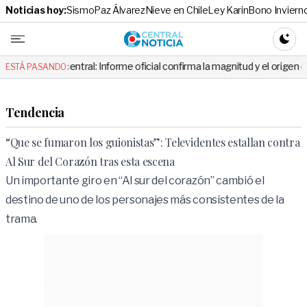
Noticias hoy:
Sismo
Paz Álvarez
Nieve en Chile
Ley Karin
Bono Inviern
Central No
CAMBI
entral: Informe oficial confirma la magnitud y el origen del temblor
ESTÁ PASANDO:
Tendencia
“Que se fumaron los guionistas”: Televidentes estallan contra
Al Sur del Corazón tras esta escena
Un importante giro en “Al sur del corazón” cambió el
destino de uno de los personajes más consistentes de la
trama.