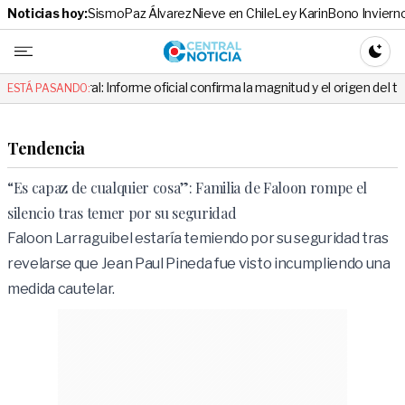
Noticias hoy:
Sismo
Paz Álvarez
Nieve en Chile
Ley Karin
Bono Inviern
Central No
CAMBI
al: Informe oficial confirma la magnitud y el origen del temblor
V
ESTÁ PASANDO:
Tendencia
“Es capaz de cualquier cosa”: Familia de Faloon rompe el
silencio tras temer por su seguridad
Faloon Larraguibel estaría temiendo por su seguridad tras
revelarse que Jean Paul Pineda fue visto incumpliendo una
medida cautelar.