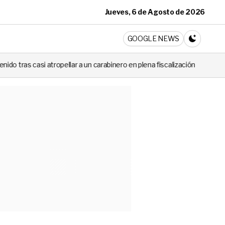
Jueves, 6 de Agosto de 2026
ticia
GOOGLE NEWS
CAMBIA A 
 a un carabinero en plena fiscalización
Cortes de luz de hasta 8 ho