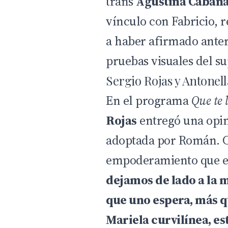
trans
Agustina Caban
vínculo con Fabricio, 
a haber afirmado ante
pruebas visuales del s
Sergio Rojas y Antonel
En el programa
Que te 
Rojas
entregó una opin
adoptada por Román. C
empoderamiento que el
dejamos de lado a la m
que uno espera, más q
Mariela curvilínea, es