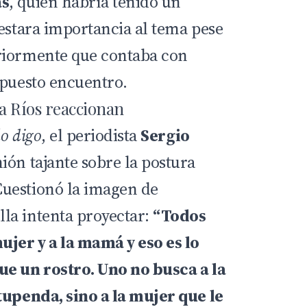
as
, quien habría tenido un
restara importancia al tema pese
riormente que contaba con
upuesto encuentro.
la Ríos reaccionan
lo digo
, el periodista
Sergio
ión tajante sobre la postura
uestionó la imagen de
la intenta proyectar:
“Todos
ujer y a la mamá y eso es lo
ue un rostro. Uno no busca a la
tupenda, sino a la mujer que le