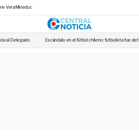
ne Vera
Mineduc
Central No
cándalo en el fútbol chileno: futbolista fue detenido tras casi atropellar