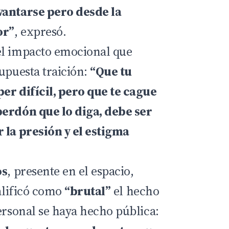
vantarse pero desde la
or”
, expresó.
el impacto emocional que
upuesta traición:
“Que tu
er difícil, pero que te cague
perdón que lo diga, debe ser
 la presión y el estigma
os
, presente en el espacio,
calificó como
“brutal”
el hecho
ersonal se haya hecho pública: