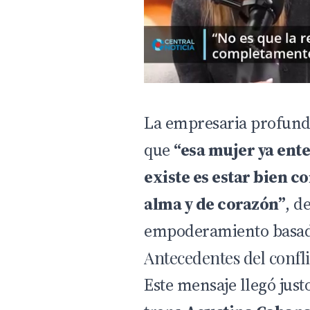
La empresaria profundi
que
“esa mujer ya ent
existe es estar bien 
alma y de corazón”
, d
empoderamiento basada 
Antecedentes del confli
Este mensaje llegó jus