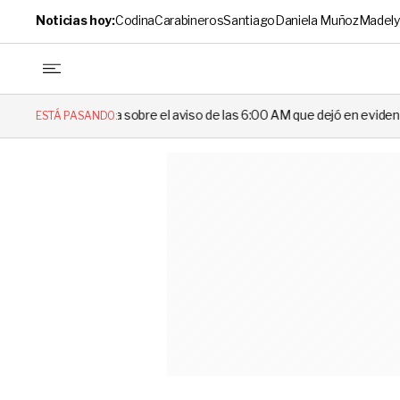
Noticias hoy:
Codina
Carabineros
Santiago
Daniela Muñoz
Madely
bre el aviso de las 6:00 AM que dejó en evidencia al Delegado
Es
ESTÁ PASANDO: