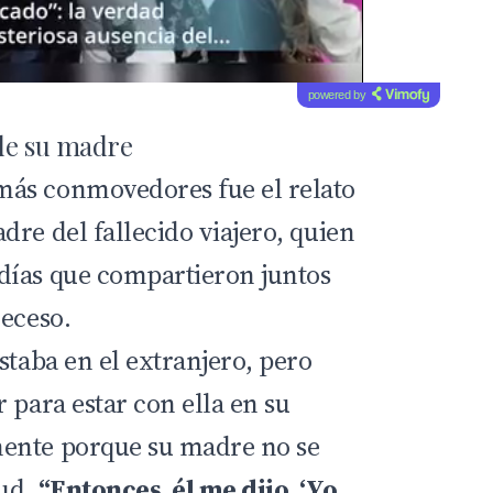
powered by
 de su madre
ás conmovedores fue el relato
re del fallecido viajero, quien
días que compartieron juntos
deceso.
staba en el extranjero, pero
 para estar con ella en su
ente porque su madre no se
lud.
“Entonces, él me dijo, ‘Yo