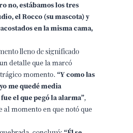
ro no, estábamos los tres
udio, el Rocco (su mascota) y
s acostados en la misma cama,
mento lleno de significado
un detalle que la marcó
 trágico momento.
“Y como las
, yo me quedé media
 fue el que pegó la alarma”
,
se al momento en que notó que
 quebrada, concluyó:
“Él se