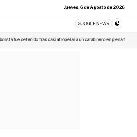
Jueves, 6 de Agosto de 2026
ticia
GOOGLE NEWS
CAMBIA A 
 casi atropellar a un carabinero en plena fiscalización
Cortes de l