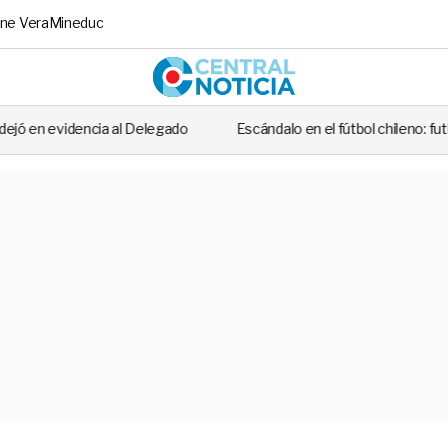
ne Vera
Mineduc
Central No
legado
Escándalo en el fútbol chileno: futbolista fue detenido tras