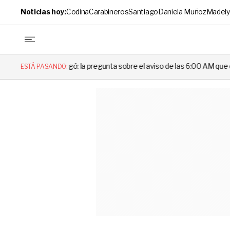
Noticias hoy:
Codina
Carabineros
Santiago
Daniela Muñoz
Madely
 la pregunta sobre el aviso de las 6:00 AM que dejó en evidencia al De
ESTÁ PASANDO: