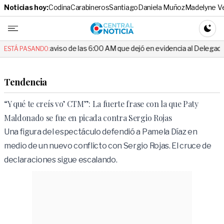
Noticias hoy:
Codina
Carabineros
Santiago
Daniela Muñoz
Madelyne V
Central No
CAMBI
aviso de las 6:00 AM que dejó en evidencia al Delegado
Escándalo
ESTÁ PASANDO:
Tendencia
“Y qué te creís vo’ CTM”: La fuerte frase con la que Paty
Maldonado se fue en picada contra Sergio Rojas
Una figura del espectáculo defendió a Pamela Díaz en
medio de un nuevo conflicto con Sergio Rojas. El cruce de
declaraciones sigue escalando.