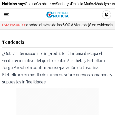
Noticias hoy:
Codina
Carabineros
Santiago
Daniela Muñoz
Madelyne V
Central No
CAMBI
e el aviso de las 6:00 AM que dejó en evidencia al Delegado
Escá
ESTÁ PASANDO:
Tendencia
¿Octavia Bernasconi o un productor? Infama destapa el
verdadero motivo del quiebre entre Arecheta y Fiebelkorn
Jorge Arecheta confirma su separación de Josefina
Fiebelkorn en medio de rumores sobre nuevos romances y
supuestas infidelidades.