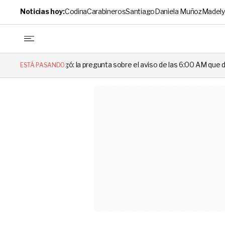
Noticias hoy:
Codina
Carabineros
Santiago
Daniela Muñoz
Madely
regunta sobre el aviso de las 6:00 AM que dejó en evidencia al Delegad
ESTÁ PASANDO: