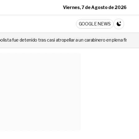
Viernes, 7 de Agosto de 2026
ticia
GOOGLE NEWS
CAMBIA A 
atropellar a un carabinero en plena fiscalización
Cortes de luz de 