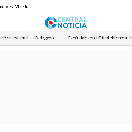
ne Vera
Mineduc
Central No
o
Escándalo en el fútbol chileno: futbolista fue detenido tras casi 