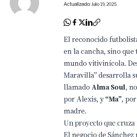
Actualizado:
Julio 19, 2025
El reconocido futbolis
en la cancha, sino que
mundo vitivinícola. De
Maravilla” desarrolla s
llamado
Alma Soul
, n
por Alexis, y
“Ma”
, po
madre.
Un proyecto que cruza 
El negocio de Sánchez n