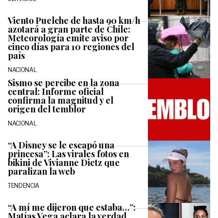
Viento Puelche de hasta 90 km/h
azotará a gran parte de Chile:
Meteorología emite aviso por
cinco días para 10 regiones del
país
NACIONAL
Sismo se percibe en la zona
central: Informe oficial
confirma la magnitud y el
origen del temblor
NACIONAL
“A Disney se le escapó una
princesa”: Las virales fotos en
bikini de Vivianne Dietz que
paralizan la web
TENDENCIA
“A mí me dijeron que estaba…”:
Matías Vega aclara la verdad