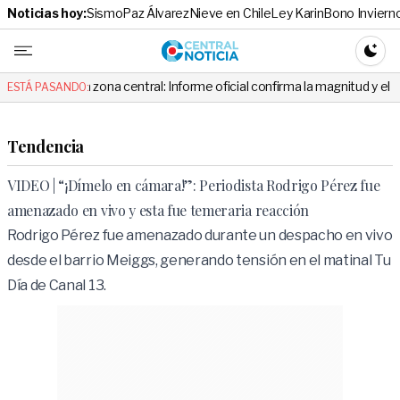
Noticias hoy:
Sismo
Paz Álvarez
Nieve en Chile
Ley Karin
Bono Inviern
Central No
CAMBI
a zona central: Informe oficial confirma la magnitud y el origen del temb
ESTÁ PASANDO:
Tendencia
VIDEO | “¡Dímelo en cámara!”: Periodista Rodrigo Pérez fue
amenazado en vivo y esta fue temeraria reacción
Rodrigo Pérez fue amenazado durante un despacho en vivo
desde el barrio Meiggs, generando tensión en el matinal Tu
Día de Canal 13.