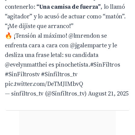
contenerlo:
“Una camisa de fuerza”
, lo llamó
“agitador” y lo acusó de actuar como “matón”.
“¡Me dijiste que arranco!”
🔥 ¡Tensión al máximo!
@lmrendon
se
enfrenta cara a cara con
@jgalemparte
y le
desliza una frase letal: su candidata
@evelynmatthei
es pinochetista.
#SinFiltros
#SinFiltrostv
#Sinfiltros_tv
pic.twitter.com/DeTMJIMbvQ
— sinfiltros_tv (@Sinfiltros_tv)
August 21, 2025