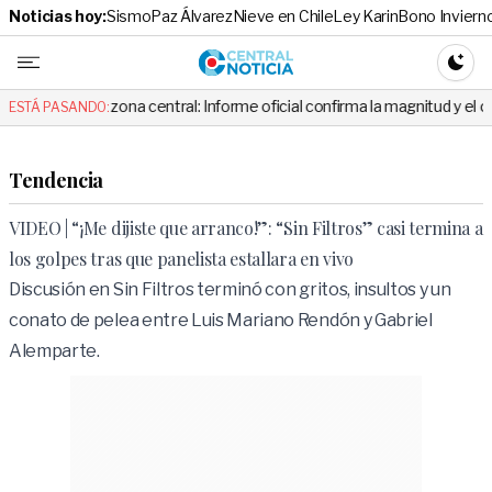
Noticias hoy:
Sismo
Paz Álvarez
Nieve en Chile
Ley Karin
Bono Inviern
Central No
CAMBI
 la zona central: Informe oficial confirma la magnitud y el origen del te
ESTÁ PASANDO:
Tendencia
VIDEO | “¡Me dijiste que arranco!”: “Sin Filtros” casi termina a
los golpes tras que panelista estallara en vivo
Discusión en Sin Filtros terminó con gritos, insultos y un
conato de pelea entre Luis Mariano Rendón y Gabriel
Alemparte.