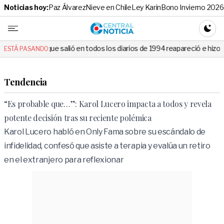
Noticias hoy:
Paz Álvarez
Nieve en Chile
Ley Karin
Bono Invierno 2026
Central No
CAMBI
ue salió en todos los diarios de 1994 reapareció e hizo llorar a todos 
ESTÁ PASANDO:
Tendencia
“Es probable que…”: Karol Lucero impacta a todos y revela
potente decisión tras su reciente polémica
Karol Lucero habló en Only Fama sobre su escándalo de
infidelidad, confesó que asiste a terapia y evalúa un retiro
en el extranjero para reflexionar