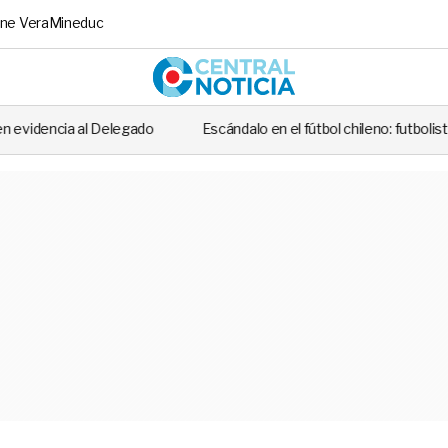
ne Vera
Mineduc
Central No
o
Escándalo en el fútbol chileno: futbolista fue detenido tras casi 