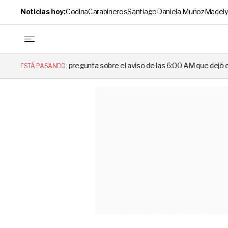
Noticias hoy:
Codina
Carabineros
Santiago
Daniela Muñoz
Madely
regunta sobre el aviso de las 6:00 AM que dejó en evidencia al Delegad
ESTÁ PASANDO: