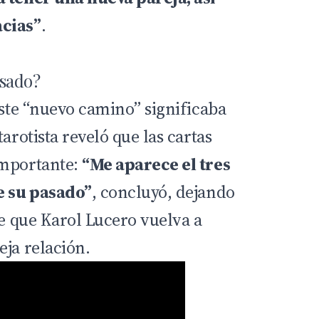
acias”
.
sado?
este “nuevo camino” significaba
arotista reveló que las cartas
importante:
“Me aparece el tres
e su pasado”
, concluyó, dejando
de que Karol Lucero vuelva a
eja relación.