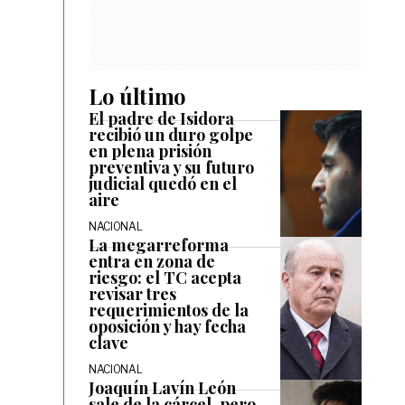
Lo último
El padre de Isidora
recibió un duro golpe
en plena prisión
preventiva y su futuro
judicial quedó en el
aire
NACIONAL
La megarreforma
entra en zona de
riesgo: el TC acepta
revisar tres
requerimientos de la
oposición y hay fecha
clave
NACIONAL
Joaquín Lavín León
sale de la cárcel, pero