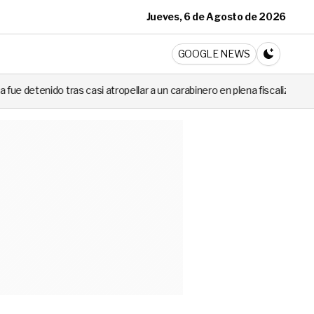
Jueves, 6 de Agosto de 2026
ticia
GOOGLE NEWS
CAMBIA A 
atropellar a un carabinero en plena fiscalización
Cortes de luz de 