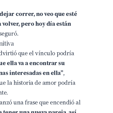
ejar correr, no veo que esté
 volver, pero hoy día están
aseguró.
nitiva
dvirtió que el vínculo podría
ue ella va a encontrar su
as interesadas en ella”
,
ue la historia de amor podría
te.
lanzó una frase que encendió al
 tener una nueva pareja, así