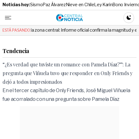
Noticias hoy:
Sismo
Paz Álvarez
Nieve en Chile
Ley Karin
Bono Inviern
Central No
CAMBI
n la zona central: Informe oficial confirma la magnitud y el origen del t
ESTÁ PASANDO:
Tendencia
“¿Es verdad que tuviste un romance con Pamela Díaz?”: La
pregunta que Viñuela tuvo que responder en Only Friends y
dejó a todos impresionados
En el tercer capítulo de Only Friends, José Miguel Viñuela
fue acorralado con una pregunta sobre Pamela Díaz