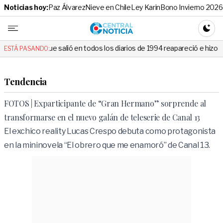
Noticias hoy:
Paz Álvarez
Nieve en Chile
Ley Karin
Bono Invierno 2026
Central No
CAMBI
e salió en todos los diarios de 1994 reapareció e hizo llorar a todos e
ESTÁ PASANDO:
Tendencia
FOTOS | Exparticipante de “Gran Hermano” sorprende al
transformarse en el nuevo galán de teleserie de Canal 13
El exchico reality Lucas Crespo debuta como protagonista
en la mininovela “El obrero que me enamoró” de Canal 13.