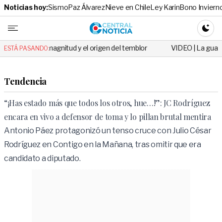
Noticias hoy:
Sismo
Paz Álvarez
Nieve en Chile
Ley Karin
Bono Inviern
Central No
CAMBI
 magnitud y el origen del temblor
VIDEO | La guagua abandonada qu
ESTÁ PASANDO:
Tendencia
“¡Has estado más que todos los otros, hue…!”: JC Rodríguez
encara en vivo a defensor de toma y lo pillan brutal mentira
Antonio Páez protagonizó un tenso cruce con Julio César
Rodríguez en Contigo en la Mañana, tras omitir que era
candidato a diputado.