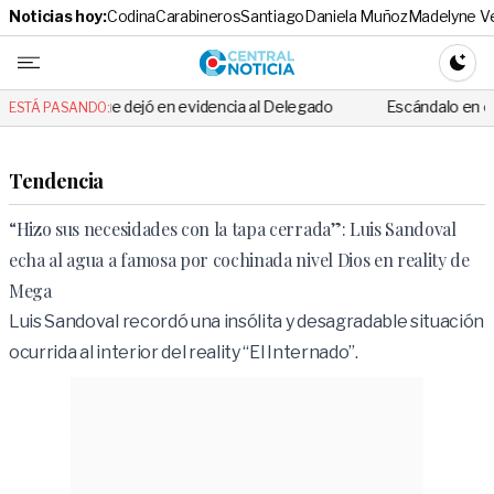
Noticias hoy:
Codina
Carabineros
Santiago
Daniela Muñoz
Madelyne V
Central No
CAMBI
e dejó en evidencia al Delegado
Escándalo en el fútbol chileno: fu
ESTÁ PASANDO:
Tendencia
“Hizo sus necesidades con la tapa cerrada”: Luis Sandoval
echa al agua a famosa por cochinada nivel Dios en reality de
Mega
Luis Sandoval recordó una insólita y desagradable situación
ocurrida al interior del reality “El Internado”.