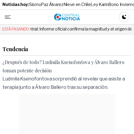
Noticias hoy:
Sismo
Paz Álvarez
Nieve en Chile
Ley Karin
Bono Inviern
Central No
CAMBI
ral: Informe oficial confirma la magnitud y el origen del temblor
ESTÁ PASANDO:
Tendencia
¿Después de todo? Ludmila Ksenofontova y Álvaro Ballero
toman potente decisión
Ludmila Ksenofontova sorprendió al revelar que asiste a
terapia junto a Álvaro Ballero tras su separación.