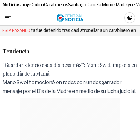
Noticias hoy:
Codina
Carabineros
Santiago
Daniela Muñoz
Madelyne V
Central No
CAMBI
 fue detenido tras casi atropellar a un carabinero en plena fiscalización
ESTÁ PASANDO:
Tendencia
“Guardar silencio cada día pesa más”: Mane Swett impacta en
pleno día de la Mamá
Mane Swett emocionó en redes con un desgarrador
mensaje por el Día de la Madre en medio de su lucha judicial.