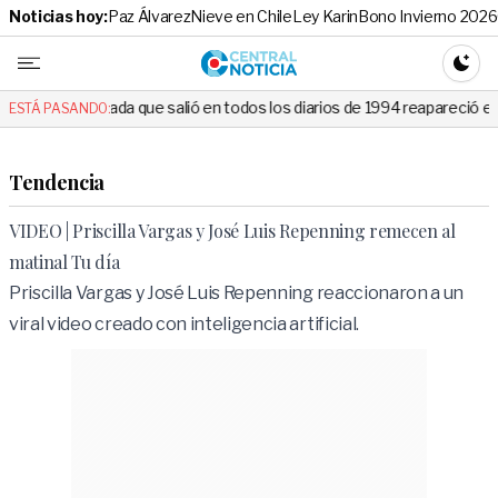
Noticias hoy:
Paz Álvarez
Nieve en Chile
Ley Karin
Bono Invierno 2026
Central No
CAMBI
ue salió en todos los diarios de 1994 reapareció e hizo llorar a todos 
ESTÁ PASANDO:
Tendencia
VIDEO | Priscilla Vargas y José Luis Repenning remecen al
matinal Tu día
Priscilla Vargas y José Luis Repenning reaccionaron a un
viral video creado con inteligencia artificial.