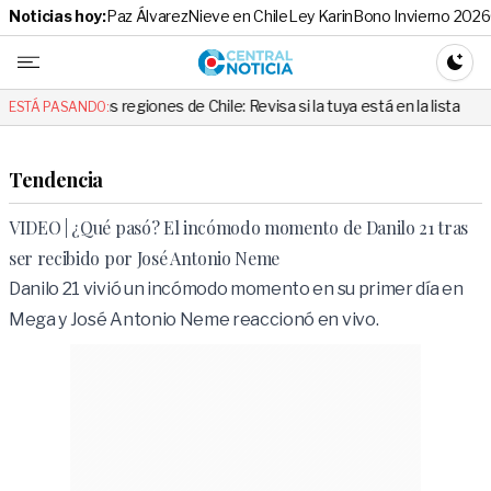
Noticias hoy:
Paz Álvarez
Nieve en Chile
Ley Karin
Bono Invierno 2026
Central No
CAMBI
regiones de Chile: Revisa si la tuya está en la lista
“Cuando alguie
ESTÁ PASANDO:
Tendencia
VIDEO | ¿Qué pasó? El incómodo momento de Danilo 21 tras
ser recibido por José Antonio Neme
Danilo 21 vivió un incómodo momento en su primer día en
Mega y José Antonio Neme reaccionó en vivo.