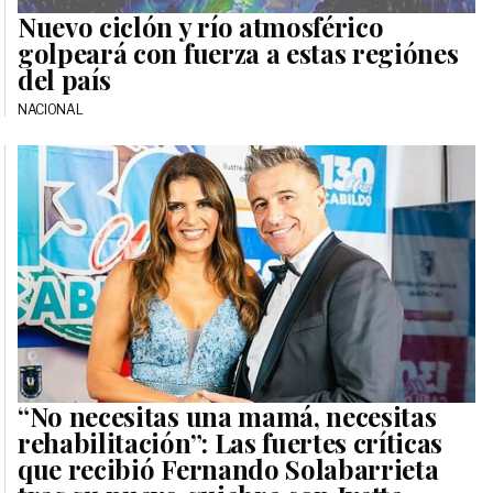
Nuevo ciclón y río atmosférico
golpeará con fuerza a estas regiónes
del país
NACIONAL
“No necesitas una mamá, necesitas
rehabilitación”: Las fuertes críticas
que recibió Fernando Solabarrieta