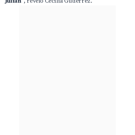
Julián”
, reveló Cecilia Gutiérrez.