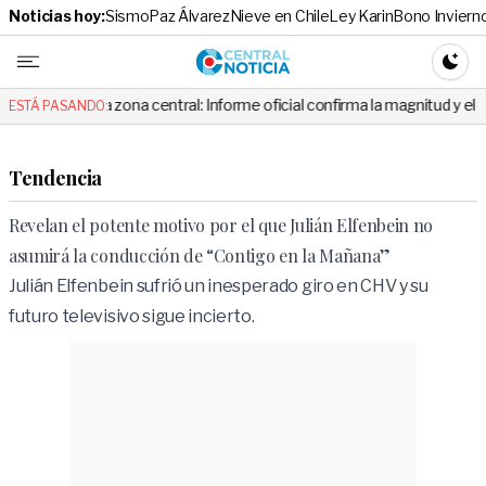
Noticias hoy:
Sismo
Paz Álvarez
Nieve en Chile
Ley Karin
Bono Inviern
Central No
CAMBI
la zona central: Informe oficial confirma la magnitud y el origen del tem
ESTÁ PASANDO:
Tendencia
Revelan el potente motivo por el que Julián Elfenbein no
asumirá la conducción de “Contigo en la Mañana”
Julián Elfenbein sufrió un inesperado giro en CHV y su
futuro televisivo sigue incierto.