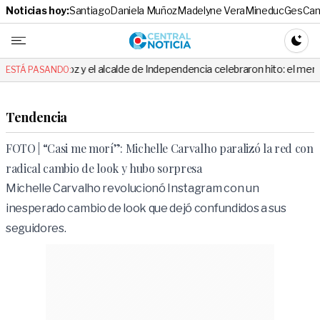
Noticias hoy:
Santiago
Daniela Muñoz
Madelyne Vera
Mineduc
Ges
Cam
Central No
CAMBI
z y el alcalde de Independencia celebraron hito: el mensaje es viral
ESTÁ PASANDO:
Tendencia
FOTO | “Casi me morí”: Michelle Carvalho paralizó la red con
radical cambio de look y hubo sorpresa
Michelle Carvalho revolucionó Instagram con un
inesperado cambio de look que dejó confundidos a sus
seguidores.