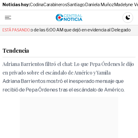
Noticias hoy:
Codina
Carabineros
Santiago
Daniela Muñoz
Madelyne V
Central No
CAMBI
de las 6:00 AM que dejó en evidencia al Delegado
Escándalo en el
ESTÁ PASANDO:
Tendencia
Adriana Barrientos filtró el chat: Lo que Pepa Órdenes le dijo
en privado sobre el escándalo de Américo y Yamila
Adriana Barrientos mostró el inesperado mensaje que
recibió de Pepa Órdenes tras el escándalo de Américo.