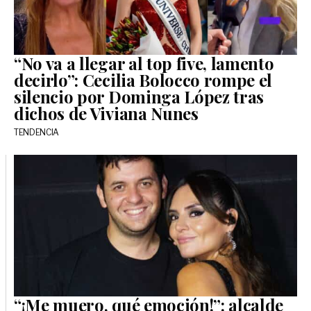
“No va a llegar al top five, lamento
decirlo”: Cecilia Bolocco rompe el
silencio por Dominga López tras
dichos de Viviana Nunes
TENDENCIA
“¡Me muero, qué emoción!”: alcalde