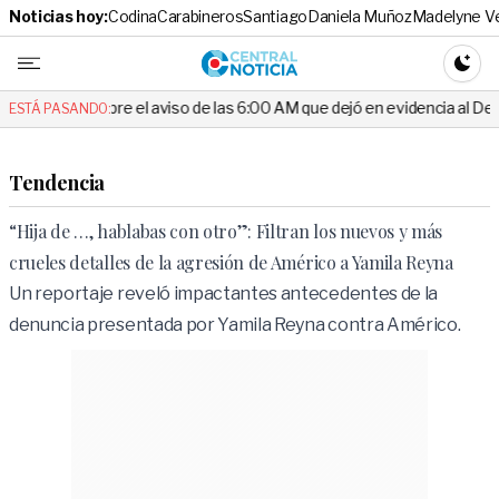
Noticias hoy:
Codina
Carabineros
Santiago
Daniela Muñoz
Madelyne V
Central No
CAMBI
re el aviso de las 6:00 AM que dejó en evidencia al Delegado
Esc
ESTÁ PASANDO:
Tendencia
“Hija de …, hablabas con otro”: Filtran los nuevos y más
crueles detalles de la agresión de Américo a Yamila Reyna
Un reportaje reveló impactantes antecedentes de la
denuncia presentada por Yamila Reyna contra Américo.