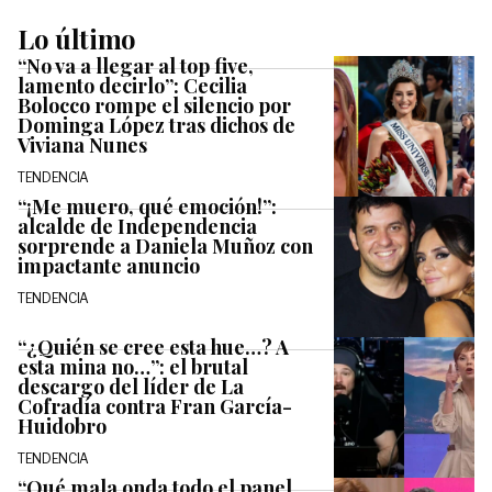
Lo último
“No va a llegar al top five,
lamento decirlo”: Cecilia
Bolocco rompe el silencio por
Dominga López tras dichos de
Viviana Nunes
TENDENCIA
“¡Me muero, qué emoción!”:
alcalde de Independencia
sorprende a Daniela Muñoz con
impactante anuncio
TENDENCIA
“¿Quién se cree esta hue…? A
esta mina no…”: el brutal
descargo del líder de La
Cofradía contra Fran García-
Huidobro
TENDENCIA
“Qué mala onda todo el panel.