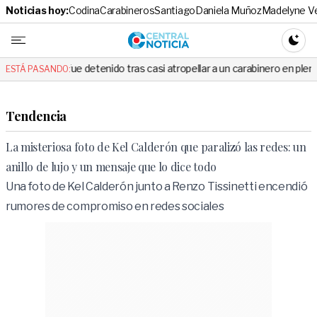
Noticias hoy:
Codina
Carabineros
Santiago
Daniela Muñoz
Madelyne V
Central No
CAMBI
e detenido tras casi atropellar a un carabinero en plena fiscalización
ESTÁ PASANDO:
Tendencia
La misteriosa foto de Kel Calderón que paralizó las redes: un
anillo de lujo y un mensaje que lo dice todo
Una foto de Kel Calderón junto a Renzo Tissinetti encendió
rumores de compromiso en redes sociales