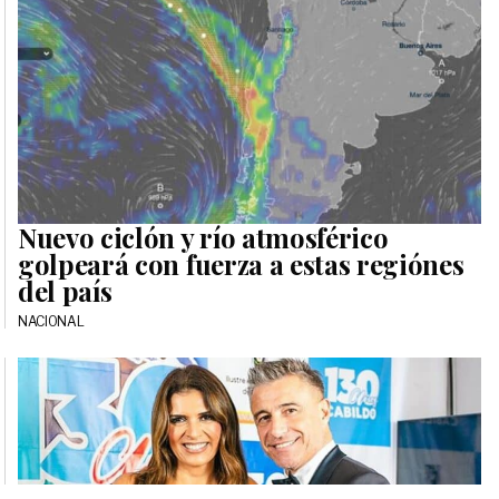
Nuevo ciclón y río atmosférico
golpeará con fuerza a estas regiónes
del país
NACIONAL