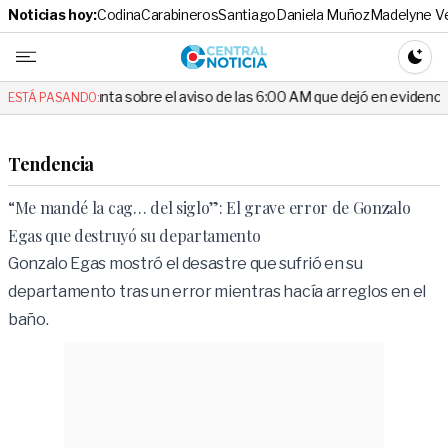
Noticias hoy:
Codina
Carabineros
Santiago
Daniela Muñoz
Madelyne V
Central No
CAMBI
nta sobre el aviso de las 6:00 AM que dejó en evidencia al Delegado
ESTÁ PASANDO:
Tendencia
“Me mandé la cag… del siglo”: El grave error de Gonzalo
Egas que destruyó su departamento
Gonzalo Egas mostró el desastre que sufrió en su
departamento tras un error mientras hacía arreglos en el
baño.