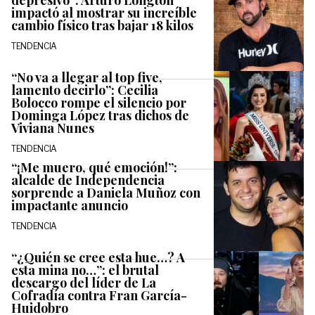
depresivo”: Arturo Longton
impactó al mostrar su increíble
cambio físico tras bajar 18 kilos
TENDENCIA
“No va a llegar al top five,
lamento decirlo”: Cecilia
Bolocco rompe el silencio por
Dominga López tras dichos de
Viviana Nunes
TENDENCIA
“¡Me muero, qué emoción!”:
alcalde de Independencia
sorprende a Daniela Muñoz con
impactante anuncio
TENDENCIA
“¿Quién se cree esta hue…? A
esta mina no…”: el brutal
descargo del líder de La
Cofradía contra Fran García-
Huidobro