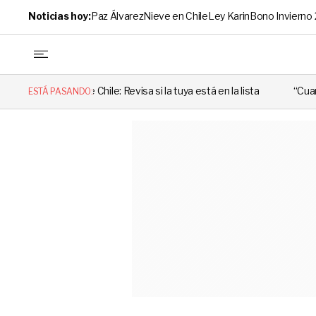
Noticias hoy:
Paz Álvarez
Nieve en Chile
Ley Karin
Bono Invierno
Chile: Revisa si la tuya está en la lista
“Cuando alguien utiliza m
ESTÁ PASANDO: