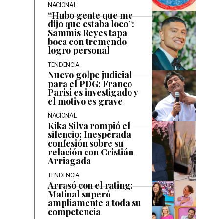
NACIONAL
“Hubo gente que me
dijo que estaba loco”:
Sammis Reyes tapa
boca con tremendo
logro personal
TENDENCIA
Nuevo golpe judicial
para el PDG: Franco
Parisi es investigado y
el motivo es grave
NACIONAL
Kika Silva rompió el
silencio: Inesperada
confesión sobre su
relación con Cristián
Arriagada
TENDENCIA
Arrasó con el rating:
Matinal superó
ampliamente a toda su
competencia