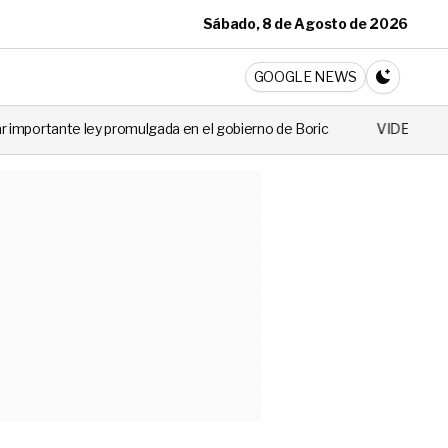
Sábado, 8 de Agosto de 2026
ticia
GOOGLE NEWS
CAMBIA A 
omulgada en el gobierno de Boric
VIDEO | La guagua abandonada qu