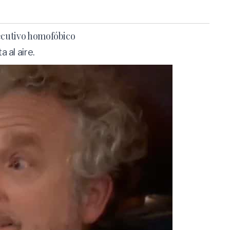
jecutivo homofóbico
 al aire.