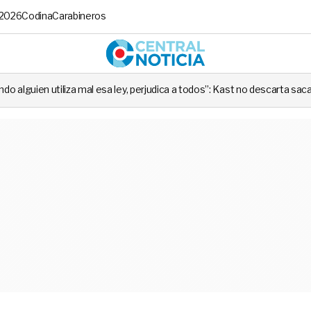
 2026
Codina
Carabineros
Central No
al esa ley, perjudica a todos”: Kast no descarta sacar importante ley pr