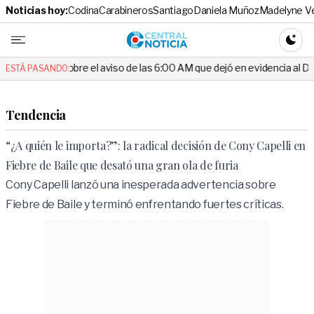
Noticias hoy:
Codina
Carabineros
Santiago
Daniela Muñoz
Madelyne V
Central No
CAMBI
e el aviso de las 6:00 AM que dejó en evidencia al Delegado
Escá
ESTÁ PASANDO:
Tendencia
“¿A quién le importa?”: la radical decisión de Cony Capelli en
Fiebre de Baile que desató una gran ola de furia
Cony Capelli lanzó una inesperada advertencia sobre
Fiebre de Baile y terminó enfrentando fuertes críticas.