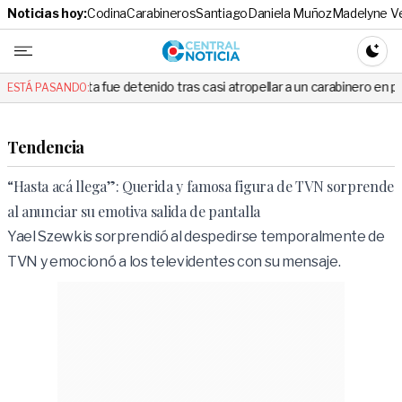
Noticias hoy:
Codina
Carabineros
Santiago
Daniela Muñoz
Madelyne V
Central No
CAMBI
 fue detenido tras casi atropellar a un carabinero en plena fiscalización
ESTÁ PASANDO:
Tendencia
“Hasta acá llega”: Querida y famosa figura de TVN sorprende
al anunciar su emotiva salida de pantalla
Yael Szewkis sorprendió al despedirse temporalmente de
TVN y emocionó a los televidentes con su mensaje.