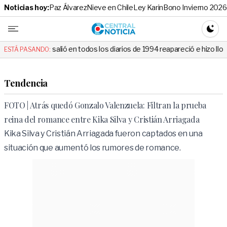
Noticias hoy:
Paz Álvarez
Nieve en Chile
Ley Karin
Bono Invierno 2026
Central No
CAMBI
 todos los diarios de 1994 reapareció e hizo llorar a todos en Canal 13
ESTÁ PASANDO:
Tendencia
FOTO | Atrás quedó Gonzalo Valenzuela: Filtran la prueba
reina del romance entre Kika Silva y Cristián Arriagada
Kika Silva y Cristián Arriagada fueron captados en una
situación que aumentó los rumores de romance.