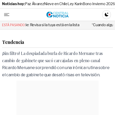
Noticias hoy:
Paz Álvarez
Nieve en Chile
Ley Karin
Bono Invierno 2026
Central No
CAMBI
: Revisa si la tuya está en la lista
“Cuando alguien utiliza mal es
ESTÁ PASANDO:
Tendencia
¡Sin filtro! La despiadada burla de Ricardo Meruane tras
cambio de gabinete que sacó carcajadas en pleno canal
Ricardo Meruane sorprendió con una irónica rutina sobre
el cambio de gabinete que desató risas en televisión.