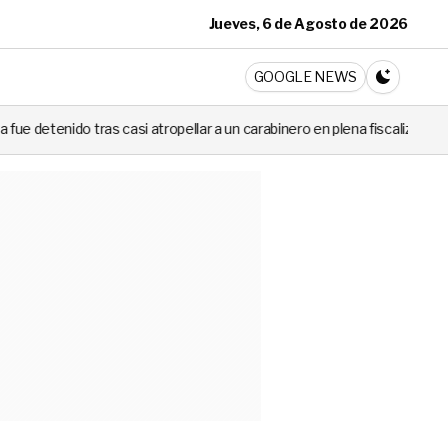
Jueves, 6 de Agosto de 2026
ticia
GOOGLE NEWS
CAMBIA A 
si atropellar a un carabinero en plena fiscalización
Cortes de luz 