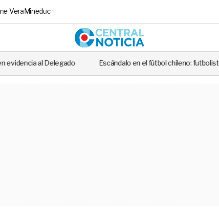
ne Vera
Mineduc
Central No
gado
Escándalo en el fútbol chileno: futbolista fue detenido tras ca