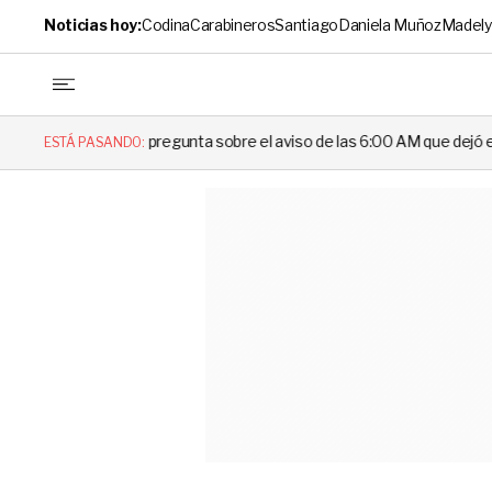
Noticias hoy:
Codina
Carabineros
Santiago
Daniela Muñoz
Madely
a pregunta sobre el aviso de las 6:00 AM que dejó en evidencia al Dele
ESTÁ PASANDO: