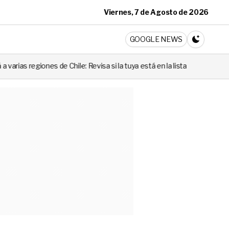
Viernes, 7 de Agosto de 2026
ticia
GOOGLE NEWS
CAMBIA A 
le: Revisa si la tuya está en la lista
“Cuando alguien utiliza mal 