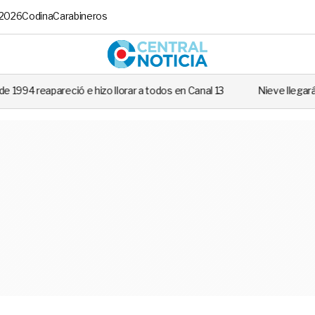
 2026
Codina
Carabineros
Central No
o llorar a todos en Canal 13
Nieve llegará a varias regiones de Chi