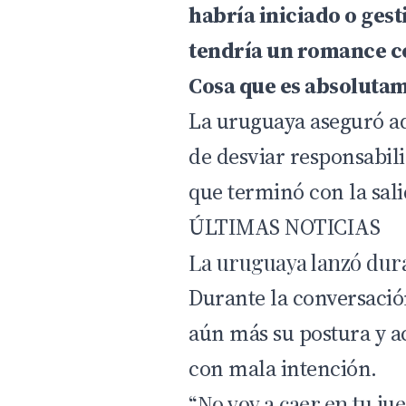
habría iniciado o ges
tendría un romance co
Cosa que es absolutam
La uruguaya aseguró a
de desviar responsabili
que terminó con la sali
ÚLTIMAS NOTICIAS
La uruguaya lanzó dura
Durante la conversaci
aún más su postura y a
con mala intención.
“No voy a caer en tu ju