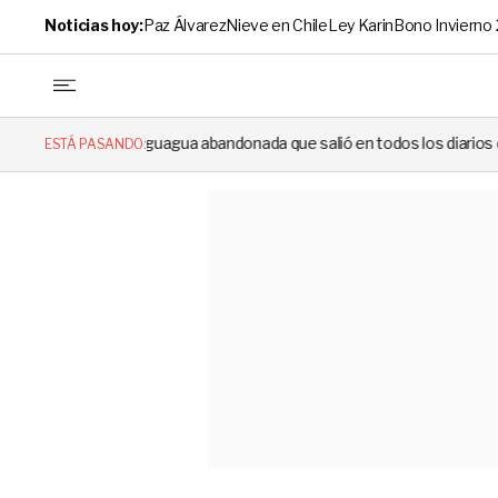
Noticias hoy:
Paz Álvarez
Nieve en Chile
Ley Karin
Bono Invierno
agua abandonada que salió en todos los diarios de 1994 reapareció e hiz
ESTÁ PASANDO: