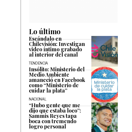
Lo último
Escándalo en
Chilevisión: Investigan
video íntimo grabado
al interior del canal
TENDENCIA
Insólito: Ministerio del
Medio Ambiente
amaneció en Facebook
como “Ministerio de
cuidar la plata”
NACIONAL
“Hubo gente que me
dijo que estaba loco”:
Sammis Reyes tapa
boca con tremendo
logro personal