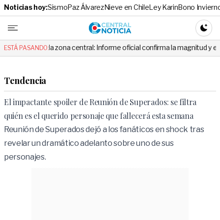
Noticias hoy:
Sismo
Paz Álvarez
Nieve en Chile
Ley Karin
Bono Inviern
Central No
CAMBI
la zona central: Informe oficial confirma la magnitud y el origen del tem
ESTÁ PASANDO:
Tendencia
El impactante spoiler de Reunión de Superados: se filtra
quién es el querido personaje que fallecerá esta semana
Reunión de Superados dejó a los fanáticos en shock tras
revelar un dramático adelanto sobre uno de sus
personajes.