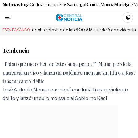
Noticias hoy:
Codina
Carabineros
Santiago
Daniela Muñoz
Madelyne V
Central No
CAMBI
 sobre el aviso de las 6:00 AM que dejó en evidencia al Delegado
ESTÁ PASANDO:
Tendencia
“Pidan que me echen de este canal, pero…”: Neme pierde la
paciencia en vivo y lanza un polémico mensaje sin filtro a Kast
tras macabro delito
José Antonio Neme reaccionó con furia tras un violento
delito y lanzó un duro mensaje al Gobierno Kast.