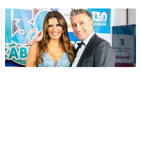
“No necesitas una mamá, necesitas
rehabilitación”: Las fuertes críticas
que recibió Fernando Solabarrieta
tras su nuevo quiebre con Ivette
Vergara
TENDENCIA