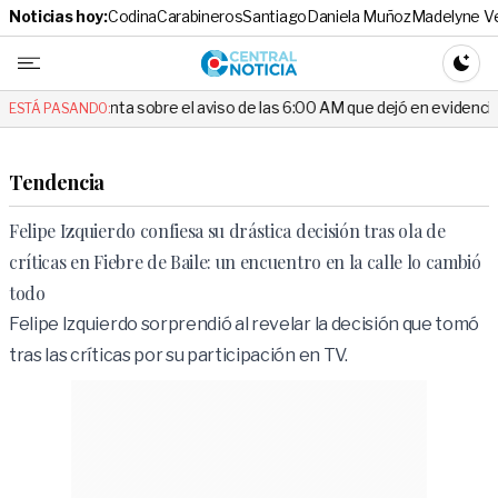
Noticias hoy:
Codina
Carabineros
Santiago
Daniela Muñoz
Madelyne V
Central No
CAMBI
ta sobre el aviso de las 6:00 AM que dejó en evidencia al Delegado
ESTÁ PASANDO:
Tendencia
Felipe Izquierdo confiesa su drástica decisión tras ola de
críticas en Fiebre de Baile: un encuentro en la calle lo cambió
todo
Felipe Izquierdo sorprendió al revelar la decisión que tomó
tras las críticas por su participación en TV.