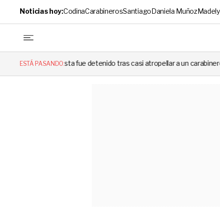
Noticias hoy:
Codina
Carabineros
Santiago
Daniela Muñoz
Madely
sta fue detenido tras casi atropellar a un carabinero en plena fiscalizaci
ESTÁ PASANDO: