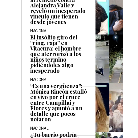
Alejandra Valle y
reveló un inesperado
vínculo que tienen
desde jóvenes
NACIONAL
El insólito giro del
“ring, raja” en
Vitacura: el hombre
que aterrorizó a los
niños terminó
pidiéndoles algo
inesperado
NACIONAL
“Es una vergüenza”:
Mónica Rincón estalló
en vivo por el cruce
entre Campillai y
Flores y apuntó a un
detalle que pocos
notaron
NACIONAL
¿Tu barrio podría