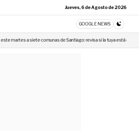
Jueves, 6 de Agosto de 2026
ticia
GOOGLE NEWS
CAMBIA A 
omunas de Santiago: revisa si la tuya está en la lista
Codina no 