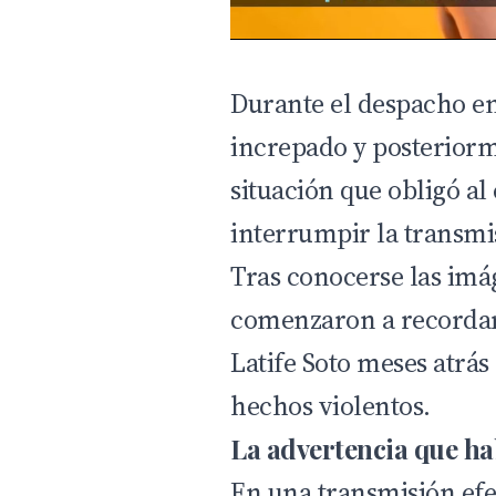
Durante el despacho en 
increpado y posteriorm
situación que obligó a
interrumpir la transmi
Tras conocerse las imá
comenzaron a recordar
Latife Soto meses atrás
hechos violentos.
La advertencia que hab
En una transmisión efe