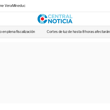
ne Vera
Mineduc
Central No
ón
Cortes de luz de hasta 8 horas afectarán este martes a siete c