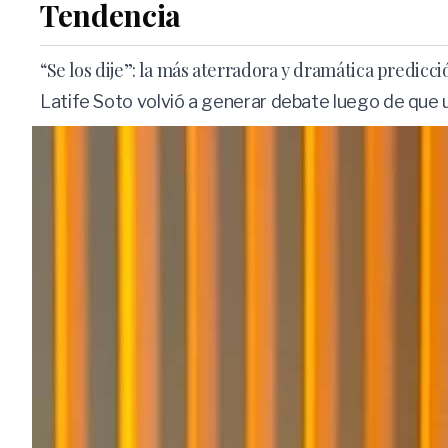
Tendencia
“Se los dije”: la más aterradora y dramática predicc
Latife Soto volvió a generar debate luego de que 