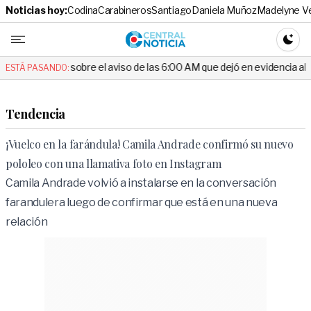
Noticias hoy:
Codina
Carabineros
Santiago
Daniela Muñoz
Madelyne V
Central No
CAMBI
el aviso de las 6:00 AM que dejó en evidencia al Delegado
Escánd
ESTÁ PASANDO:
Tendencia
¡Vuelco en la farándula! Camila Andrade confirmó su nuevo
pololeo con una llamativa foto en Instagram
Camila Andrade volvió a instalarse en la conversación
farandulera luego de confirmar que está en una nueva
relación