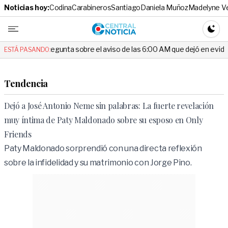
Noticias hoy:
Codina
Carabineros
Santiago
Daniela Muñoz
Madelyne V
Central No
CAMBI
egunta sobre el aviso de las 6:00 AM que dejó en evidencia al Delegado
ESTÁ PASANDO:
Tendencia
Dejó a José Antonio Neme sin palabras: La fuerte revelación
muy íntima de Paty Maldonado sobre su esposo en Only
Friends
Paty Maldonado sorprendió con una directa reflexión
sobre la infidelidad y su matrimonio con Jorge Pino.