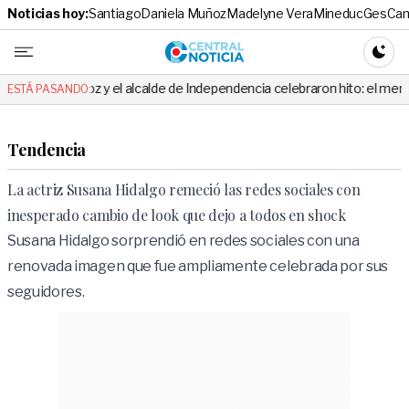
Noticias hoy:
Santiago
Daniela Muñoz
Madelyne Vera
Mineduc
Ges
Cam
Central No
CAMBI
oz y el alcalde de Independencia celebraron hito: el mensaje es viral
ESTÁ PASANDO:
Tendencia
La actriz Susana Hidalgo remeció las redes sociales con
inesperado cambio de look que dejo a todos en shock
Susana Hidalgo sorprendió en redes sociales con una
renovada imagen que fue ampliamente celebrada por sus
seguidores.