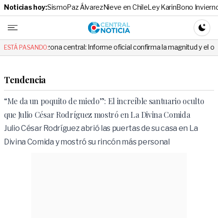
Noticias hoy:
Sismo
Paz Álvarez
Nieve en Chile
Ley Karin
Bono Inviern
Central No
CAMBI
central: Informe oficial confirma la magnitud y el origen del temblor
ESTÁ PASANDO:
Tendencia
“Me da un poquito de miedo”: El increíble santuario oculto
que Julio César Rodríguez mostró en La Divina Comida
Julio César Rodríguez abrió las puertas de su casa en La
Divina Comida y mostró su rincón más personal